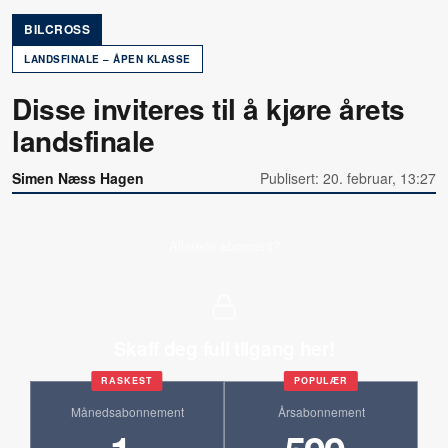
BILCROSS
LANDSFINALE – ÅPEN KLASSE
Disse inviteres til å kjøre årets
landsfinale
Simen Næss Hagen
Publisert: 20. februar, 13:27
Allerede abonnent?
Skaff deg full tilgang her!
RASKEST
POPULÆR
Månedsabonnement
Årsabonnement