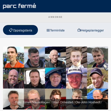
ANNONSE
📋
📅
📺
Oppslagstavla
Terminliste
Helgeplanlegger
Foto: Simen Næss Hagen / Stian Ormestad / Ole-John Hostvedt /
Privat