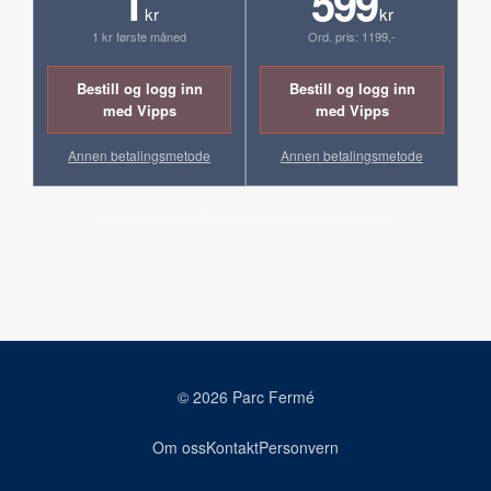
1
599
kr
kr
1 kr første måned
Ord. pris: 1199,-
Bestill og logg inn
Bestill og logg inn
med Vipps
med Vipps
Annen betalingsmetode
Annen betalingsmetode
Ingen bindingstid. Fornyes automatisk til ordinær pris.
© 2026 Parc Fermé
Om oss
Kontakt
Personvern