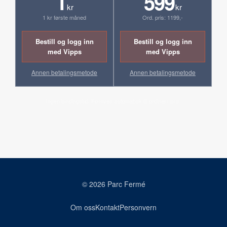
1
599
kr
kr
1 kr første måned
Ord. pris: 1199,-
Bestill og logg inn
Bestill og logg inn
med Vipps
med Vipps
Annen betalingsmetode
Annen betalingsmetode
Ingen bindingstid. Fornyes automatisk til ordinær pris.
© 2026 Parc Fermé
Om oss
Kontakt
Personvern