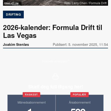
Foto: Larry Chen / Formula Drift
DRIFTING
2026-kalender: Formula Drift til
Las Vegas
Joakim Stenløs
Publisert: 5. november 2025, 11:54
Allerede abonnent?
Skaff deg full tilgang her!
RASKEST
POPULÆR
Månedsabonnement
Årsabonnement