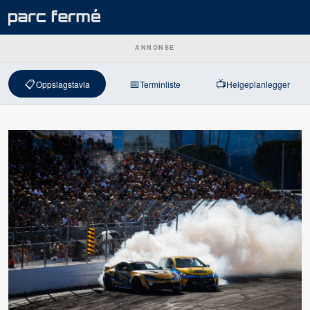
ANNONSE
📋
📅
📺
Oppslagstavla
Terminliste
Helgeplanlegger