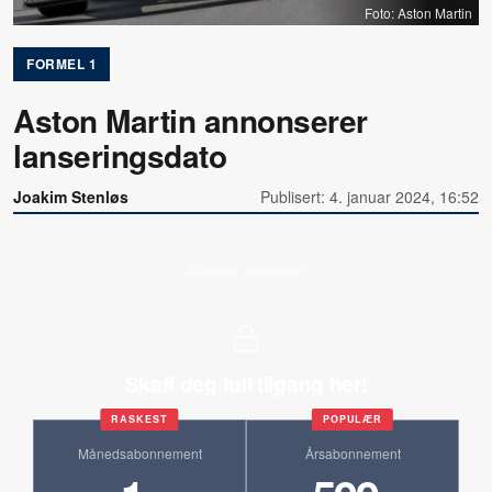
Foto: Aston Martin
FORMEL 1
Aston Martin annonserer
lanseringsdato
Joakim Stenløs
Publisert: 4. januar 2024, 16:52
Allerede abonnent?
Skaff deg full tilgang her!
RASKEST
POPULÆR
Månedsabonnement
Årsabonnement