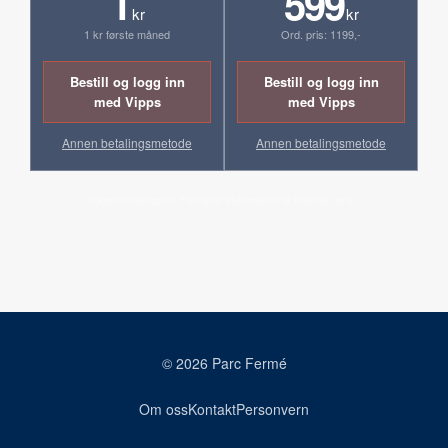
1
599
kr
kr
1 kr første måned
Ord. pris: 1199,-
Bestill og logg inn
Bestill og logg inn
med Vipps
med Vipps
Annen betalingsmetode
Annen betalingsmetode
Ingen bindingstid. Fornyes automatisk til ordinær pris.
© 2026 Parc Fermé
Om oss
Kontakt
Personvern