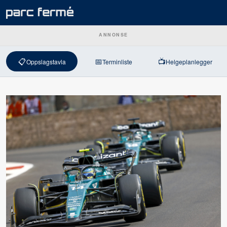
ANNONSE
📋
📅
📺
Oppslagstavla
Terminliste
Helgeplanlegger