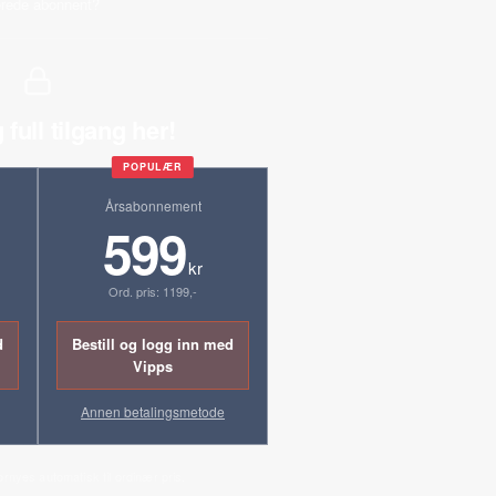
erede abonnent?
 full tilgang her!
POPULÆR
Årsabonnement
599
kr
Ord. pris: 1199,-
d
Bestill og logg inn med
Vipps
Annen betalingsmetode
ornyes automatisk til ordinær pris.