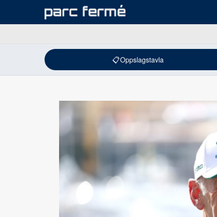
📋
Oppslagstavla