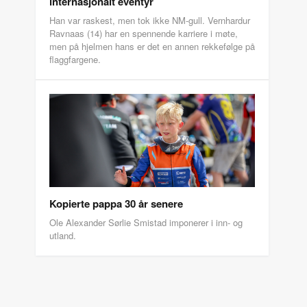
internasjonalt eventyr
Han var raskest, men tok ikke NM-gull. Vernhardur
Ravnaas (14) har en spennende karriere i møte,
men på hjelmen hans er det en annen rekkefølge på
flaggfargene.
Kopierte pappa 30 år senere
Ole Alexander Sørlie Smistad imponerer i inn- og
utland.