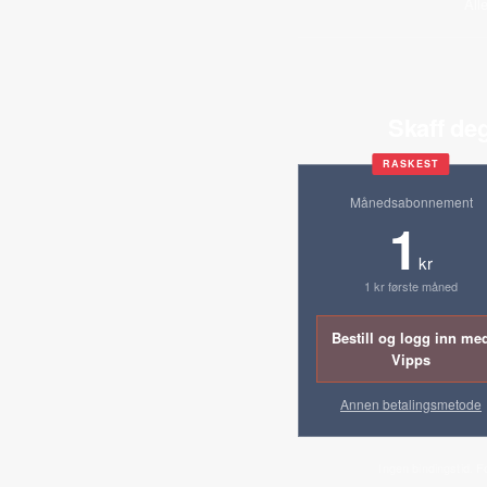
All
Skaff deg
RASKEST
Månedsabonnement
1
kr
1 kr første måned
Bestill og logg inn me
Vipps
Annen betalingsmetode
Ingen bindingstid. F