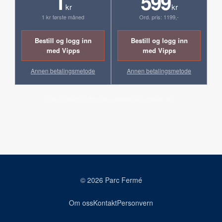
1
599
kr
kr
1 kr første måned
Ord. pris: 1199,-
Bestill og logg inn
Bestill og logg inn
med Vipps
med Vipps
Annen betalingsmetode
Annen betalingsmetode
Ingen bindingstid. Fornyes automatisk til ordinær pris.
© 2026 Parc Fermé
Om oss
Kontakt
Personvern