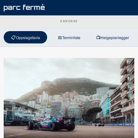
ANNONSE
📋
📅
📺
Oppslagstavla
Terminliste
Helgeplanlegger