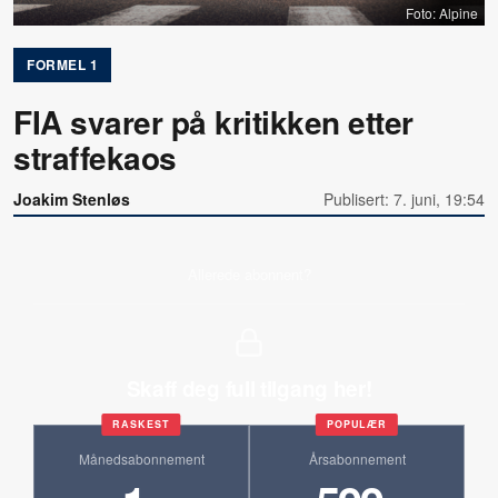
Foto: Alpine
FORMEL 1
FIA svarer på kritikken etter
straffekaos
Joakim Stenløs
Publisert: 7. juni, 19:54
Allerede abonnent?
Skaff deg full tilgang her!
RASKEST
POPULÆR
Månedsabonnement
Årsabonnement