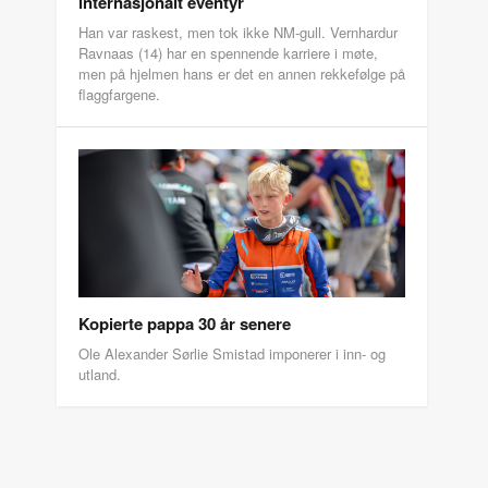
internasjonalt eventyr
Han var raskest, men tok ikke NM-gull. Vernhardur
Ravnaas (14) har en spennende karriere i møte,
men på hjelmen hans er det en annen rekkefølge på
flaggfargene.
Kopierte pappa 30 år senere
Ole Alexander Sørlie Smistad imponerer i inn- og
utland.