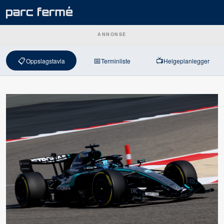
ANNONSE
📋
📅
📺
Oppslagstavla
Terminliste
Helgeplanlegger