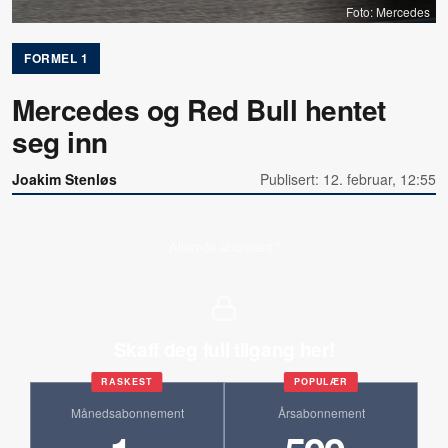
Foto: Mercedes
FORMEL 1
Mercedes og Red Bull hentet
seg inn
Joakim Stenløs
Publisert: 12. februar, 12:55
Allerede abonnent?
Skaff deg full tilgang her!
RASKEST
POPULÆR
Månedsabonnement
Årsabonnement