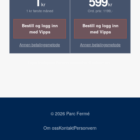
1
599
kr
kr
1 kr første måned
Ord. pris: 1199,-
Bestill og logg inn
Bestill og logg inn
med Vipps
med Vipps
Annen betalingsmetode
Annen betalingsmetode
Ingen bindingstid. Fornyes automatisk til ordinær pris.
© 2026 Parc Fermé
Om oss
Kontakt
Personvern