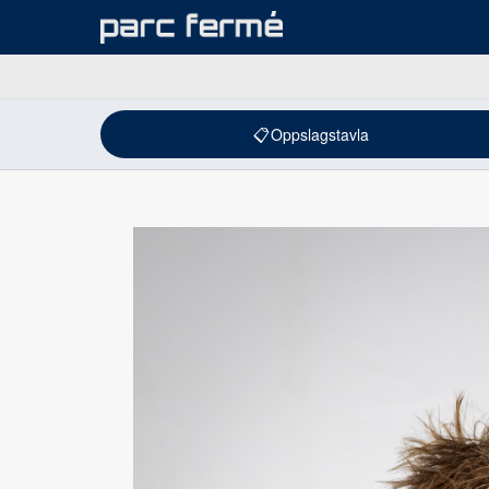
📋
Oppslagstavla