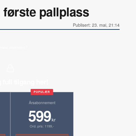
 første pallplass
Publisert: 23. mai, 21:14
erede abonnent?
 full tilgang her!
POPULÆR
Årsabonnement
599
kr
Ord. pris: 1199,-