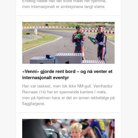
Endelig nådde han det store målet her hjemme,
men internasjonalt er ambisjonene langt større.
«Venni» gjorde rent bord – og nå venter et
internasjonalt eventyr
Han var raskest, men tok ikke NM-gull. Vernhardur
Ravnaas (14) har en spennende karriere i møte,
men på hjelmen hans er det en annen rekkefølge på
flaggfargene.