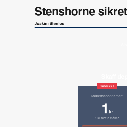
Stenshorne sikret
Joakim Stenløs
All
Skaff deg
RASKEST
Månedsabonnement
1
kr
1 kr første måned