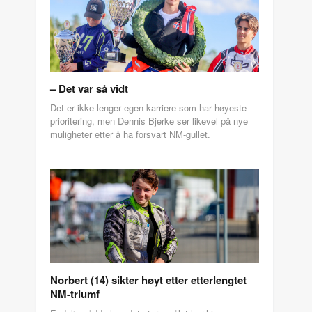
– Det var så vidt
Det er ikke lenger egen karriere som har høyeste
prioritering, men Dennis Bjerke ser likevel på nye
muligheter etter å ha forsvart NM-gullet.
Norbert (14) sikter høyt etter etterlengtet
NM-triumf