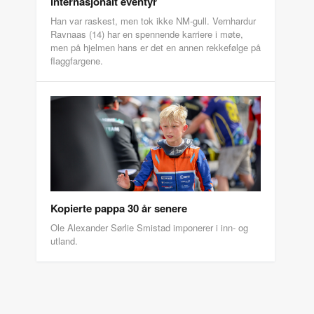
internasjonalt eventyr
Han var raskest, men tok ikke NM-gull. Vernhardur
Ravnaas (14) har en spennende karriere i møte,
men på hjelmen hans er det en annen rekkefølge på
flaggfargene.
Kopierte pappa 30 år senere
Ole Alexander Sørlie Smistad imponerer i inn- og
utland.