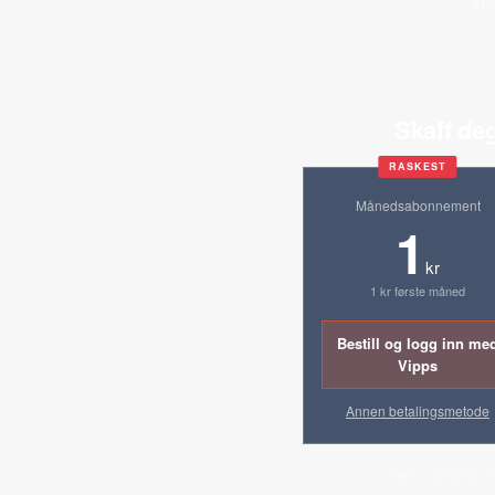
All
Skaff deg
RASKEST
Månedsabonnement
1
kr
1 kr første måned
Bestill og logg inn me
Vipps
Annen betalingsmetode
Ingen bindingstid. F