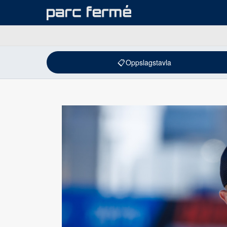
📋
Oppslagstavla