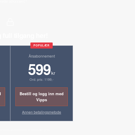
erede abonnent?
 full tilgang her!
POPULÆR
Årsabonnement
599
kr
Ord. pris: 1199,-
d
Bestill og logg inn med
Vipps
Annen betalingsmetode
ornyes automatisk til ordinær pris.