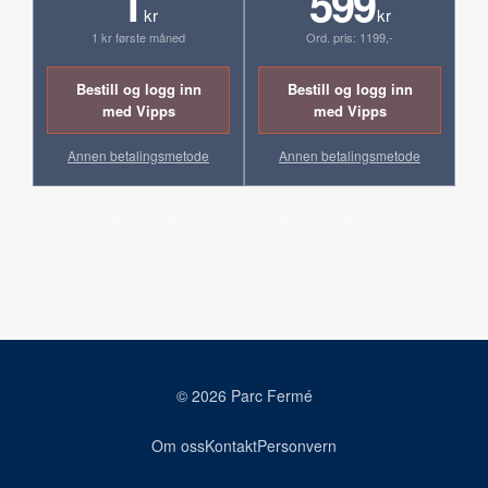
1
599
kr
kr
1 kr første måned
Ord. pris: 1199,-
Bestill og logg inn
Bestill og logg inn
med Vipps
med Vipps
Annen betalingsmetode
Annen betalingsmetode
Ingen bindingstid. Fornyes automatisk til ordinær pris.
© 2026 Parc Fermé
Om oss
Kontakt
Personvern