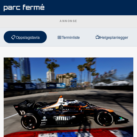
ANNONSE
📋
📅
📺
Oppslagstavla
Terminliste
Helgeplanlegger