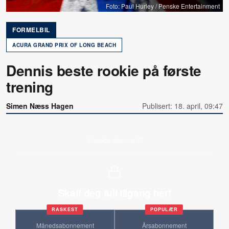
Foto: Paul Hurley / Penske Entertainment
FORMELBIL
ACURA GRAND PRIX OF LONG BEACH
Dennis beste rookie på første
trening
Simen Næss Hagen
Publisert: 18. april, 09:47
Allerede abonnent?
Skaff deg full tilgang her!
RASKEST
POPULÆR
Månedsabonnement
Årsabonnement