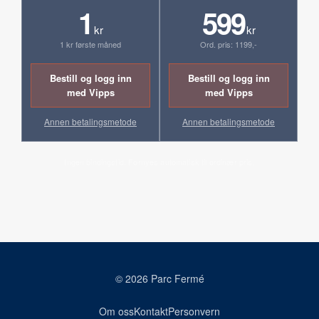
1
599
kr
kr
1 kr første måned
Ord. pris: 1199,-
Bestill og logg inn
Bestill og logg inn
med Vipps
med Vipps
Annen betalingsmetode
Annen betalingsmetode
Ingen bindingstid. Fornyes automatisk til ordinær pris.
© 2026 Parc Fermé
Om oss
Kontakt
Personvern