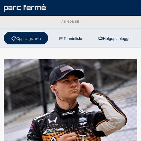
ANNONSE
📋
📅
📺
Oppslagstavla
Terminliste
Helgeplanlegger