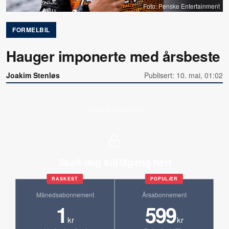
Foto: Penske Entertainment
FORMELBIL
Hauger imponerte med årsbeste
Joakim Stenløs
Publisert: 10. mai, 01:02
Allerede abonnent?
Skaff deg full tilgang her!
RASKEST
POPULÆR
Månedsabonnement
Årsabonnement
1
599
kr
kr