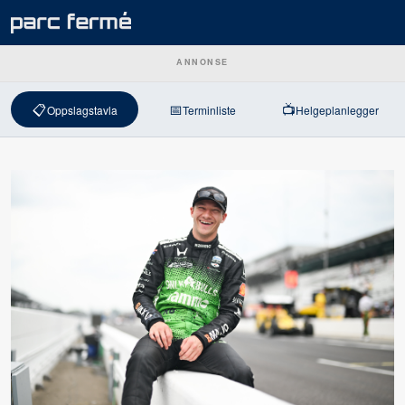
ANNONSE
📋
📅
📺
Oppslagstavla
Terminliste
Helgeplanlegger