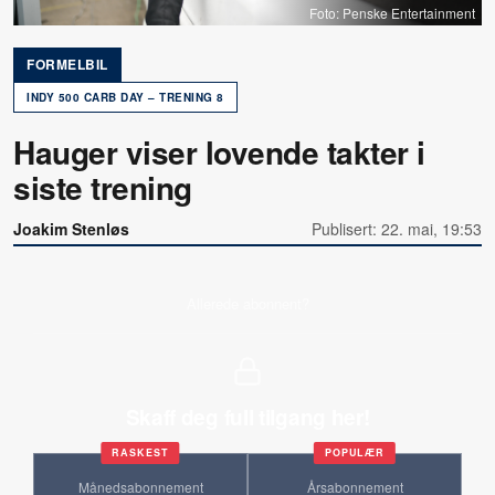
Foto: Penske Entertainment
FORMELBIL
INDY 500 CARB DAY – TRENING 8
Hauger viser lovende takter i
siste trening
Joakim Stenløs
Publisert: 22. mai, 19:53
Allerede abonnent?
Skaff deg full tilgang her!
RASKEST
POPULÆR
Månedsabonnement
Årsabonnement