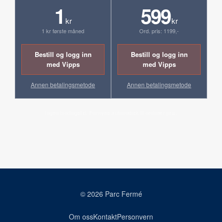
1
599
kr
kr
1 kr første måned
Ord. pris: 1199,-
Bestill og logg inn
Bestill og logg inn
med Vipps
med Vipps
Annen betalingsmetode
Annen betalingsmetode
Ingen bindingstid. Fornyes automatisk til ordinær pris.
© 2026 Parc Fermé
Om oss
Kontakt
Personvern