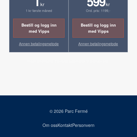
1
599
kr
kr
1 kr første måned
Ord. pris: 1199,-
Bestill og logg inn
Bestill og logg inn
med Vipps
med Vipps
Annen betalingsmetode
Annen betalingsmetode
Ingen bindingstid. Fornyes automatisk til ordinær pris.
© 2026 Parc Fermé
Om oss
Kontakt
Personvern