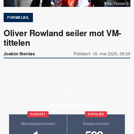
Foto: Formel E
FORMELBIL
Oliver Rowland seiler mot VM-
tittelen
Joakim Stenløs
Publisert: 18. mai 2025, 09:29
Allerede abonnent?
Skaff deg full tilgang her!
RASKEST
POPULÆR
Månedsabonnement
Årsabonnement