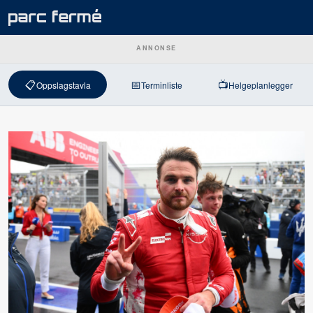
ANNONSE
📋
📅
📺
Oppslagstavla
Terminliste
Helgeplanlegger