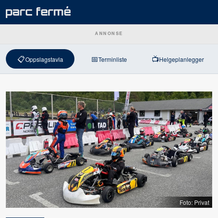
ANNONSE
📋
📅
📺
Oppslagstavla
Terminliste
Helgeplanlegger
Foto: Privat