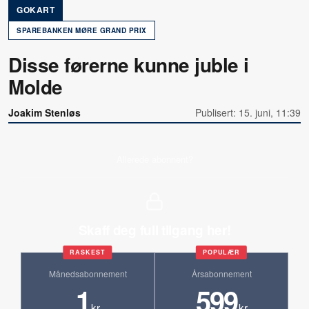
GOKART
SPAREBANKEN MØRE GRAND PRIX
Disse førerne kunne juble i
Molde
Joakim Stenløs
Publisert: 15. juni, 11:39
Allerede abonnent?
Skaff deg full tilgang her!
RASKEST
POPULÆR
Månedsabonnement
Årsabonnement
1
599
kr
kr