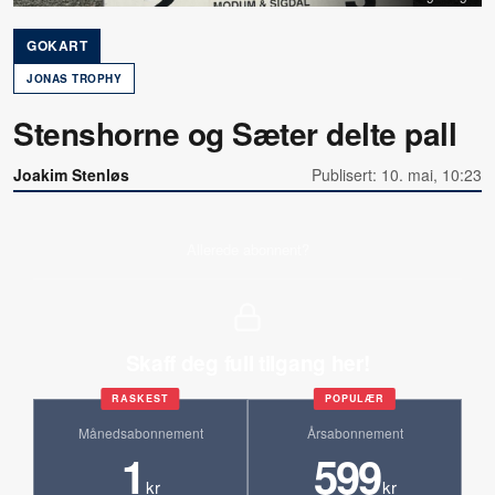
GOKART
JONAS TROPHY
Stenshorne og Sæter delte pall
Joakim Stenløs
Publisert: 10. mai, 10:23
Allerede abonnent?
Skaff deg full tilgang her!
RASKEST
POPULÆR
Månedsabonnement
Årsabonnement
1
599
kr
kr