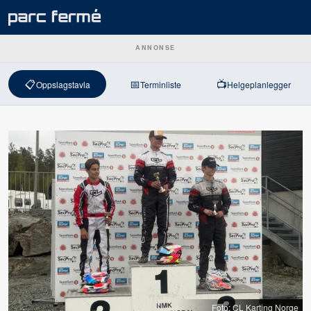
ANNONSE
📋
📅
📺
Oppslagstavla
Terminliste
Helgeplanlegger
Foto: CL Karting Norge