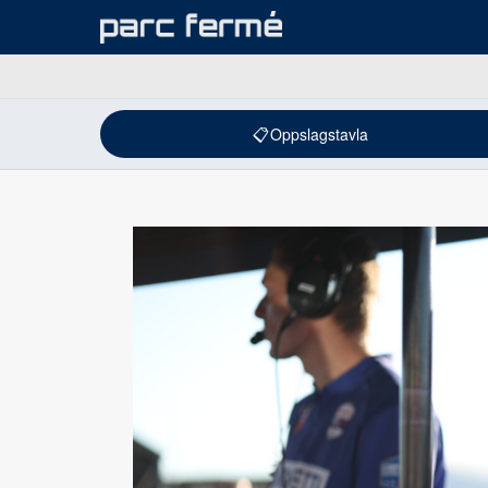
📋
Oppslagstavla