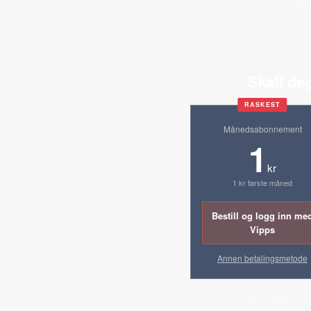
All
Skaff deg
RASKEST
Månedsabonnement
1
kr
1 kr første måned
Bestill og logg inn me
Vipps
Annen betalingsmetode
Ingen bindingstid. F