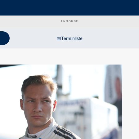
ANNONSE
📅
Terminliste