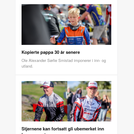
Kopierte pappa 30 år senere
Ole Alexander Sørlie Smistad imponerer i inn- og
utland.
Stjernene kan fortsatt gli ubemerket inn