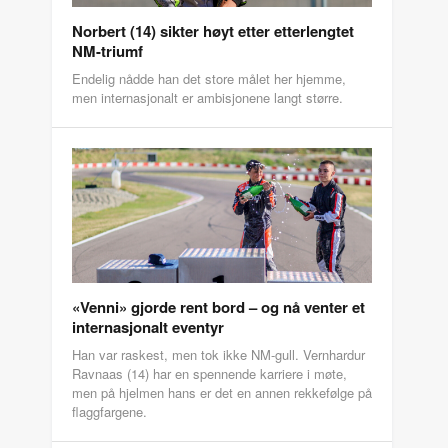
Norbert (14) sikter høyt etter etterlengtet
NM-triumf
Endelig nådde han det store målet her hjemme,
men internasjonalt er ambisjonene langt større.
«Venni» gjorde rent bord – og nå venter et
internasjonalt eventyr
Han var raskest, men tok ikke NM-gull. Vernhardur
Ravnaas (14) har en spennende karriere i møte,
men på hjelmen hans er det en annen rekkefølge på
flaggfargene.