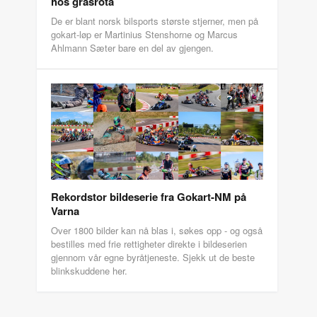
hos grasrota
De er blant norsk bilsports største stjerner, men på
gokart-løp er Martinius Stenshorne og Marcus
Ahlmann Sæter bare en del av gjengen.
Rekordstor bildeserie fra Gokart-NM på
Varna
Over 1800 bilder kan nå blas i, søkes opp - og også
bestilles med frie rettigheter direkte i bildeserien
gjennom vår egne byråtjeneste. Sjekk ut de beste
blinkskuddene her.