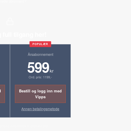
erede abonnent?
 full tilgang her!
POPULÆR
Årsabonnement
599
kr
Ord. pris: 1199,-
d
Bestill og logg inn med
Vipps
Annen betalingsmetode
ornyes automatisk til ordinær pris.