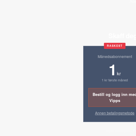
All
Skaff deg
RASKEST
Månedsabonnement
1
kr
1 kr første måned
Bestill og logg inn me
Vipps
Annen betalingsmetode
Ingen bindingstid. F