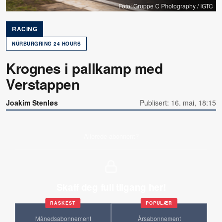
Foto: Gruppe C Photography / IGTC
RACING
NÜRBURGRING 24 HOURS
Krognes i pallkamp med
Verstappen
Joakim Stenløs
Publisert: 16. mai, 18:15
Allerede abonnent?
Skaff deg full tilgang her!
RASKEST
POPULÆR
Månedsabonnement
Årsabonnement