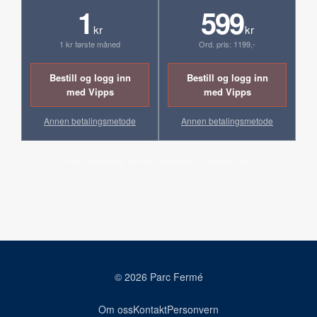
1
599
kr
kr
1 kr første måned
Ord. pris: 1199,-
Bestill og logg inn
Bestill og logg inn
med Vipps
med Vipps
Annen betalingsmetode
Annen betalingsmetode
Ingen bindingstid. Fornyes automatisk til ordinær pris.
© 2026 Parc Fermé
Om oss
Kontakt
Personvern