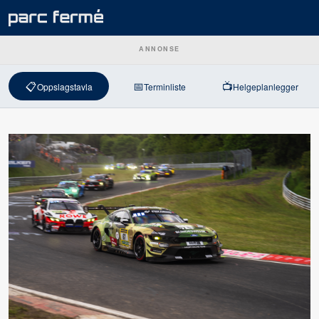
ANNONSE
📋
📅
📺
Oppslagstavla
Terminliste
Helgeplanlegger