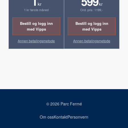
1
599
kr
kr
1 kr første måned
Ord. pris: 1199,-
Bestill og logg inn
Bestill og logg inn
med Vipps
med Vipps
Annen betalingsmetode
Annen betalingsmetode
Ingen bindingstid. Fornyes automatisk til ordinær pris.
© 2026 Parc Fermé
Om oss
Kontakt
Personvern