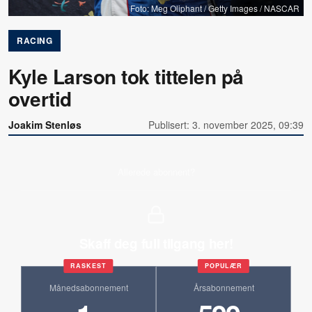
Foto: Meg Oliphant / Getty Images / NASCAR
RACING
Kyle Larson tok tittelen på
overtid
Joakim Stenløs
Publisert: 3. november 2025, 09:39
Allerede abonnent?
Skaff deg full tilgang her!
RASKEST
POPULÆR
Månedsabonnement
Årsabonnement