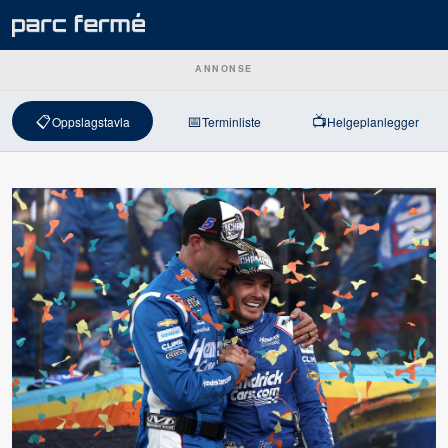
ANNONSE
📋
📅
📺
Oppslagstavla
Terminliste
Helgeplanlegger