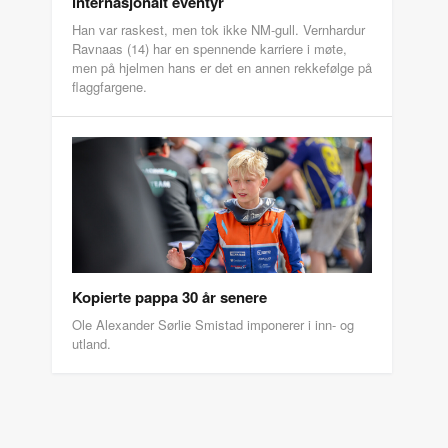
internasjonalt eventyr
Han var raskest, men tok ikke NM-gull. Vernhardur
Ravnaas (14) har en spennende karriere i møte,
men på hjelmen hans er det en annen rekkefølge på
flaggfargene.
Kopierte pappa 30 år senere
Ole Alexander Sørlie Smistad imponerer i inn- og
utland.