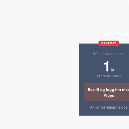
All
Skaff deg
RASKEST
Månedsabonnement
1
kr
1 kr første måned
Bestill og logg inn me
Vipps
Annen betalingsmetode
Ingen bindingstid. F