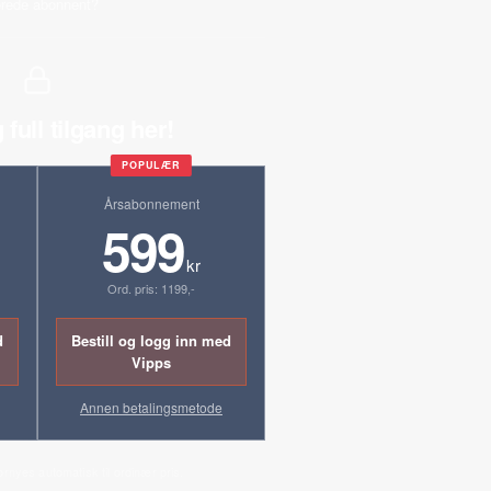
erede abonnent?
 full tilgang her!
POPULÆR
Årsabonnement
599
kr
Ord. pris: 1199,-
d
Bestill og logg inn med
Vipps
Annen betalingsmetode
ornyes automatisk til ordinær pris.