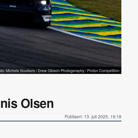
oto: Michele Scudiero / Drew Gibson Photogeraphy / Proton Competition
nnis Olsen
Publisert: 13. juli 2025, 19:18