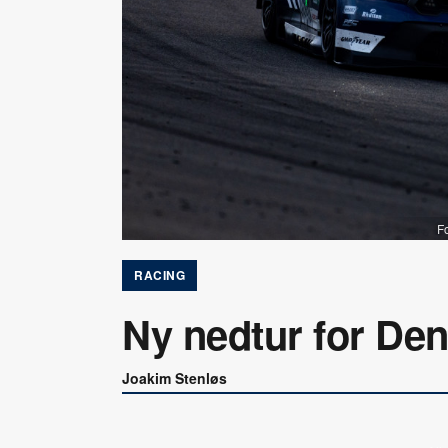
F
RACING
Ny nedtur for De
Joakim Stenløs