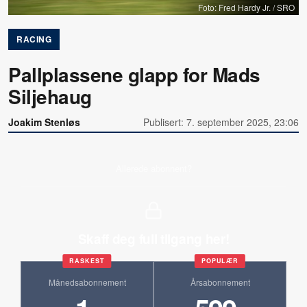
Foto: Fred Hardy Jr. / SRO
RACING
Pallplassene glapp for Mads
Siljehaug
Joakim Stenløs
Publisert: 7. september 2025, 23:06
Allerede abonnent?
Skaff deg full tilgang her!
RASKEST
POPULÆR
Månedsabonnement
Årsabonnement