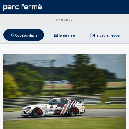
ANNONSE
📋
📅
📺
Oppslagstavla
Terminliste
Helgeplanlegger