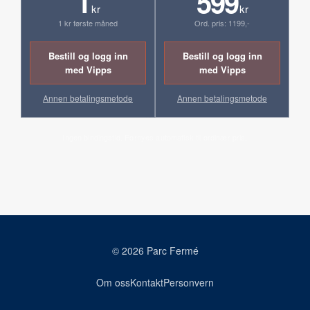
1
599
kr
kr
1 kr første måned
Ord. pris: 1199,-
Bestill og logg inn
Bestill og logg inn
med Vipps
med Vipps
Annen betalingsmetode
Annen betalingsmetode
Ingen bindingstid. Fornyes automatisk til ordinær pris.
© 2026 Parc Fermé
Om oss
Kontakt
Personvern