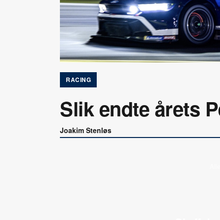
RACING
Slik endte årets 
Joakim Stenløs
All