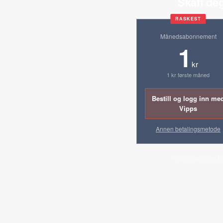
Skaff deg
RASKEST
Månedsabonnement
1
kr
1 kr første måned
Bestill og logg inn me
Vipps
Annen betalingsmetode
Ingen bindingstid. F