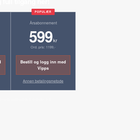
 full tilgang her!
POPULÆR
Årsabonnement
599
kr
Ord. pris: 1199,-
d
Bestill og logg inn med
Vipps
Annen betalingsmetode
ornyes automatisk til ordinær pris.