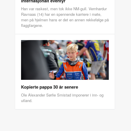
internasjonalt eventyr
Han var raskest, men tok ikke NM-gull. Vernhardur
Ravnaas (14) har en spennende karriere i møte,
men på hjelmen hans er det en annen rekkefølge på
flaggfargene.
Kopierte pappa 30 år senere
Ole Alexander Sørlie Smistad imponerer i inn- og
utland.