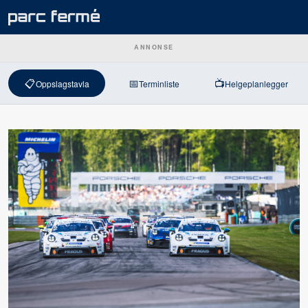
ANNONSE
📋
📅
📺
Oppslagstavla
Terminliste
Helgeplanlegger