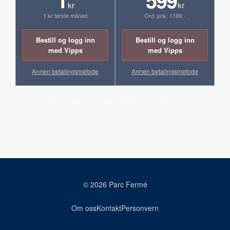
kr
kr
1 kr første måned
Ord. pris: 1199,-
Bestill og logg inn
Bestill og logg inn
med Vipps
med Vipps
Annen betalingsmetode
Annen betalingsmetode
Ingen bindingstid. Fornyes automatisk til ordinær pris.
© 2026 Parc Fermé
Om oss
Kontakt
Personvern