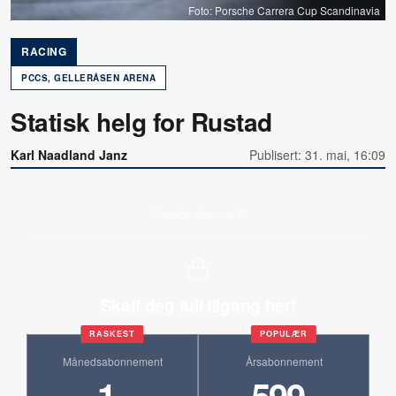
Foto: Porsche Carrera Cup Scandinavia
RACING
PCCS, GELLERÅSEN ARENA
Statisk helg for Rustad
Karl Naadland Janz
Publisert: 31. mai, 16:09
Allerede abonnent?
Skaff deg full tilgang her!
RASKEST
POPULÆR
Månedsabonnement
Årsabonnement
1
599