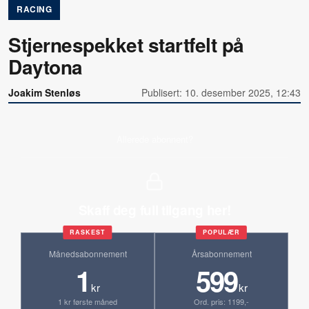
RACING
Stjernespekket startfelt på
Daytona
Joakim Stenløs
Publisert: 10. desember 2025, 12:43
Allerede abonnent?
Skaff deg full tilgang her!
RASKEST
POPULÆR
Månedsabonnement
Årsabonnement
1
599
kr
kr
1 kr første måned
Ord. pris: 1199,-