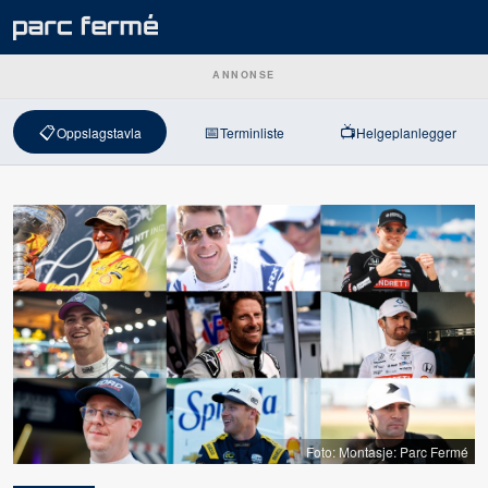
ANNONSE
📋
📅
📺
Oppslagstavla
Terminliste
Helgeplanlegger
Foto: Montasje: Parc Fermé