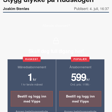
Joakim Stenløs
Publisert: 4. juli, 16:37
Allerede abonnent?
Skaff deg full tilgang her!
RASKEST
POPULÆR
Månedsabonnement
Årsabonnement
1
599
kr
kr
1 kr første måned
Ord. pris: 1199,-
Bestill og logg inn
Bestill og logg inn
med Vipps
med Vipps
Annen betalingsmetode
Annen betalingsmetode