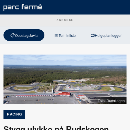
ANNONSE
📋
📅
📺
Oppslagstavla
Terminliste
Helgeplanlegger
Foto: Rudskogen
RACING
Stygg ulykke på Rudskogen