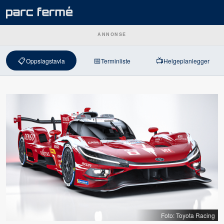
ANNONSE
📋
📅
📺
Oppslagstavla
Terminliste
Helgeplanlegger
Foto: Toyota Racing