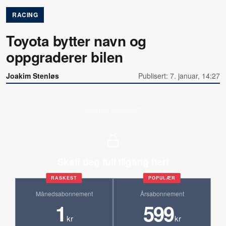
RACING
Toyota bytter navn og
oppgraderer bilen
Joakim Stenløs
Publisert: 7. januar, 14:27
Allerede abonnent?
Skaff deg full tilgang her!
RASKEST
POPULÆR
Månedsabonnement
Årsabonnement
1
599
kr
kr