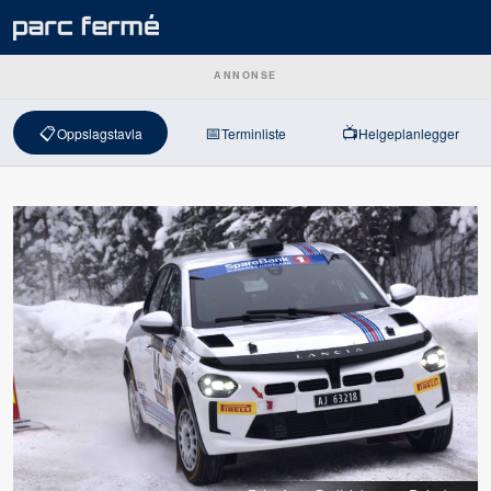
ANNONSE
📋
📅
📺
Oppslagstavla
Terminliste
Helgeplanlegger