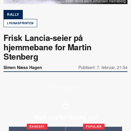
Foto: Anne Berit Johansen Reinsborg
RALLY
LYGNASPRINTEN
Frisk Lancia-seier på
hjemmebane for Martin
Stenberg
Simen Næss Hagen
Publisert: 7. februar, 21:54
Allerede abonnent?
Skaff deg full tilgang her!
RASKEST
POPULÆR