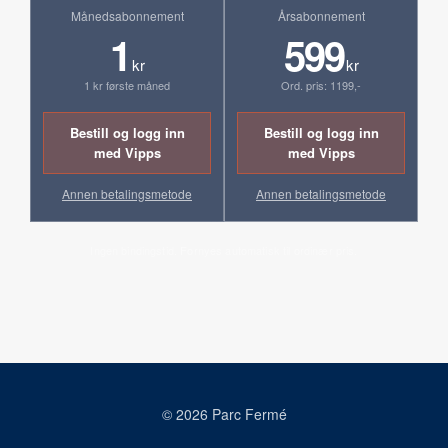
Månedsabonnement
Årsabonnement
1
599
kr
kr
1 kr første måned
Ord. pris: 1199,-
Bestill og logg inn
Bestill og logg inn
med Vipps
med Vipps
Annen betalingsmetode
Annen betalingsmetode
Ingen bindingstid. Fornyes automatisk til ordinær pris.
© 2026 Parc Fermé