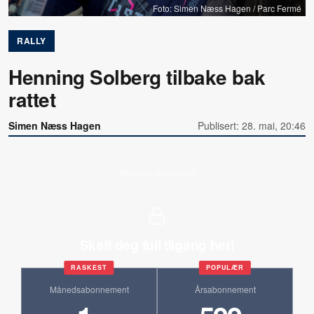
Foto: Simen Næss Hagen / Parc Fermé
RALLY
Henning Solberg tilbake bak
rattet
Simen Næss Hagen
Publisert: 28. mai, 20:46
Allerede abonnent?
Skaff deg full tilgang her!
RASKEST
POPULÆR
Månedsabonnement
Årsabonnement