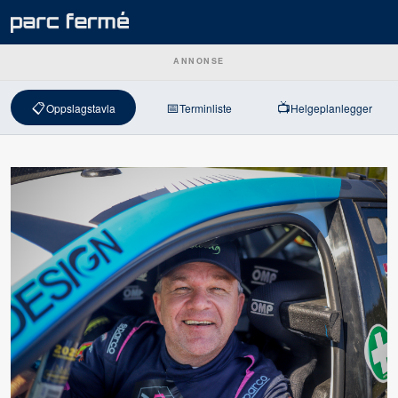
ANNONSE
📋
📅
📺
Oppslagstavla
Terminliste
Helgeplanlegger