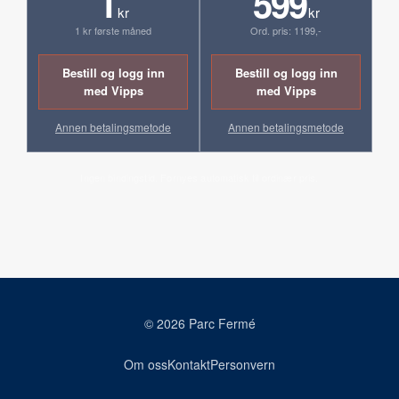
1
599
kr
kr
1 kr første måned
Ord. pris: 1199,-
Bestill og logg inn
Bestill og logg inn
med Vipps
med Vipps
Annen betalingsmetode
Annen betalingsmetode
Ingen bindingstid. Fornyes automatisk til ordinær pris.
© 2026 Parc Fermé
Om oss
Kontakt
Personvern