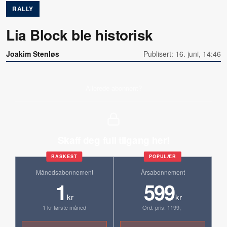
RALLY
Lia Block ble historisk
Joakim Stenløs
Publisert: 16. juni, 14:46
Allerede abonnent?
Skaff deg full tilgang her!
RASKEST
POPULÆR
Månedsabonnement
Årsabonnement
1
599
kr
kr
1 kr første måned
Ord. pris: 1199,-