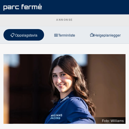
ANNONSE
📋
📅
📺
Oppslagstavla
Terminliste
Helgeplanlegger
Foto: Williams