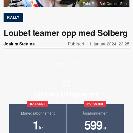
Foto: Red Bull Content Pool
RALLY
Loubet teamer opp med Solberg
Joakim Stenløs
Publisert: 11. januar 2024, 23:25
Allerede abonnent?
Skaff deg full tilgang her!
RASKEST
POPULÆR
Månedsabonnement
Årsabonnement
1
599
kr
kr