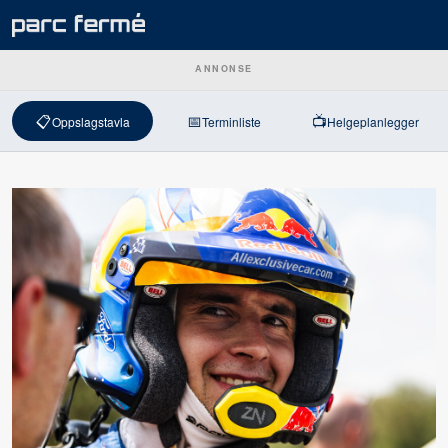
ANNONSE
📋
📅
📺
Oppslagstavla
Terminliste
Helgeplanlegger