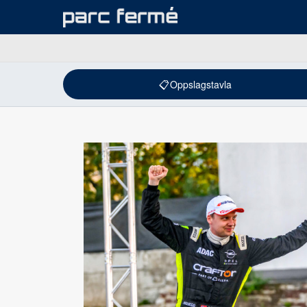
📋
Oppslagstavla