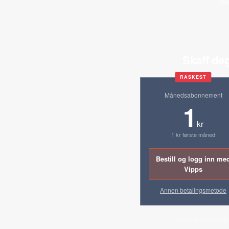
All
Skaff deg
RASKEST
Månedsabonnement
1
kr
1 kr første måned
Bestill og logg inn me
Vipps
Annen betalingsmetode
Ingen bindingstid. F