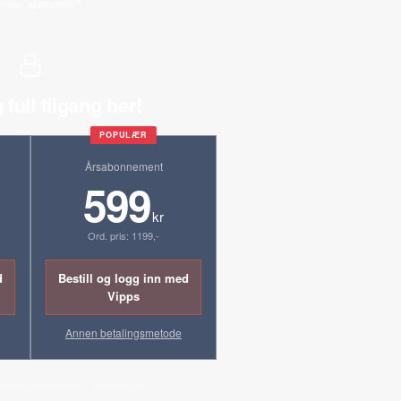
erede abonnent?
 full tilgang her!
POPULÆR
Årsabonnement
599
kr
Ord. pris: 1199,-
d
Bestill og logg inn med
Vipps
Annen betalingsmetode
ornyes automatisk til ordinær pris.