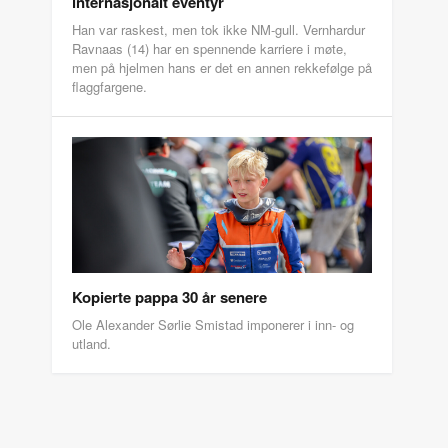
internasjonalt eventyr
Han var raskest, men tok ikke NM-gull. Vernhardur
Ravnaas (14) har en spennende karriere i møte,
men på hjelmen hans er det en annen rekkefølge på
flaggfargene.
Kopierte pappa 30 år senere
Ole Alexander Sørlie Smistad imponerer i inn- og
utland.