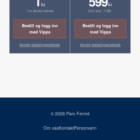
1
599
kr
kr
1 kr første måned
Ord. pris: 1199,-
Bestill og logg inn
Bestill og logg inn
med Vipps
med Vipps
Annen betalingsmetode
Annen betalingsmetode
Ingen bindingstid. Fornyes automatisk til ordinær pris.
© 2026 Parc Fermé
Om oss
Kontakt
Personvern