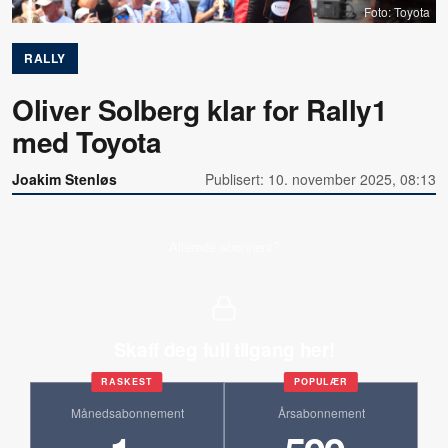
Foto: Toyota
RALLY
Oliver Solberg klar for Rally1
med Toyota
Joakim Stenløs
Publisert: 10. november 2025, 08:13
Allerede abonnent?
Skaff deg full tilgang her!
RASKEST
POPULÆR
Månedsabonnement
Årsabonnement