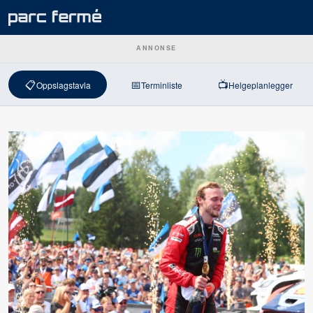
ANNONSE
📋
📅
📺
Oppslagstavla
Terminliste
Helgeplanlegger