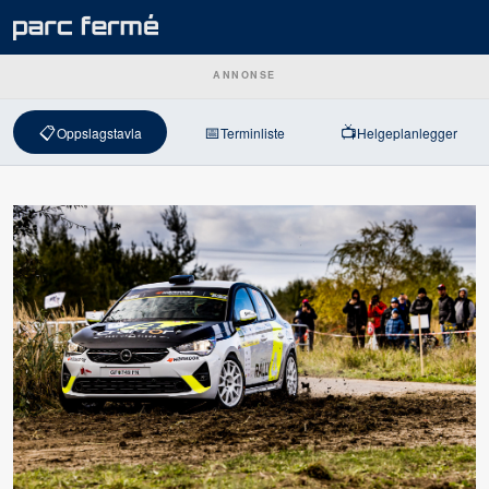
ANNONSE
📋
📅
📺
Oppslagstavla
Terminliste
Helgeplanlegger