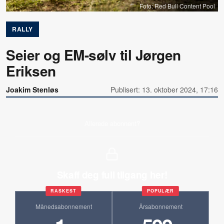
Foto: Red Bull Content Pool
RALLY
Seier og EM-sølv til Jørgen
Eriksen
Joakim Stenløs
Publisert: 13. oktober 2024, 17:16
Allerede abonnent?
Skaff deg full tilgang her!
RASKEST
POPULÆR
Månedsabonnement
Årsabonnement