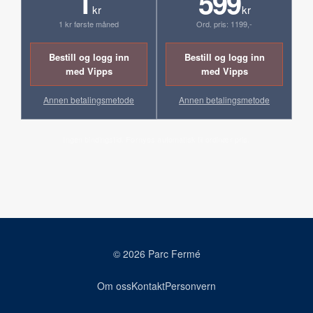
1
599
kr
kr
1 kr første måned
Ord. pris: 1199,-
Bestill og logg inn
Bestill og logg inn
med Vipps
med Vipps
Annen betalingsmetode
Annen betalingsmetode
Ingen bindingstid. Fornyes automatisk til ordinær pris.
© 2026 Parc Fermé
Om oss
Kontakt
Personvern