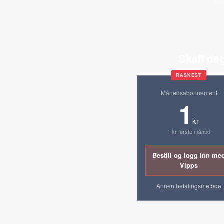
All
Skaff deg
RASKEST
Månedsabonnement
1
kr
1 kr første måned
Bestill og logg inn me
Vipps
Annen betalingsmetode
Ingen bindingstid. F