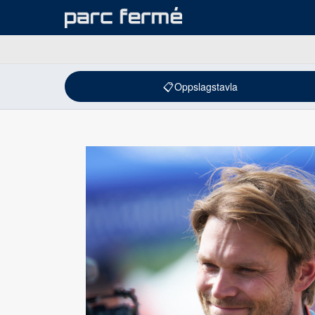
📋
Oppslagstavla