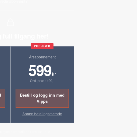
erede abonnent?
 full tilgang her!
POPULÆR
Årsabonnement
599
kr
Ord. pris: 1199,-
d
Bestill og logg inn med
Vipps
Annen betalingsmetode
ornyes automatisk til ordinær pris.