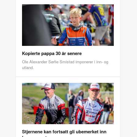
Kopierte pappa 30 år senere
Ole Alexander Sørlie Smistad imponerer i inn- og
utland.
Stjernene kan fortsatt gli ubemerket inn