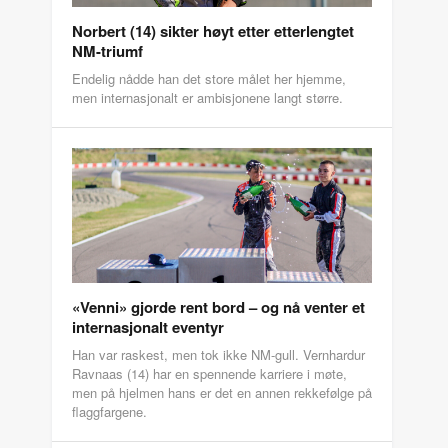
Norbert (14) sikter høyt etter etterlengtet
NM-triumf
Endelig nådde han det store målet her hjemme,
men internasjonalt er ambisjonene langt større.
«Venni» gjorde rent bord – og nå venter et
internasjonalt eventyr
Han var raskest, men tok ikke NM-gull. Vernhardur
Ravnaas (14) har en spennende karriere i møte,
men på hjelmen hans er det en annen rekkefølge på
flaggfargene.