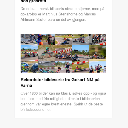
hos grasrota
De er blant norsk bilsports største stjerner, men på
gokart-løp er Martinius Stenshorne og Marcus
Ahlmann Sæter bare en del av gjengen.
Rekordstor bildeserie fra Gokart-NM på
Varna
Over 1800 bilder kan nå blas i, søkes opp - og også
bestilles med frie rettigheter direkte i bildeserien
gjennom vår egne byråtjeneste. Sjekk ut de beste
blinkskuddene her.