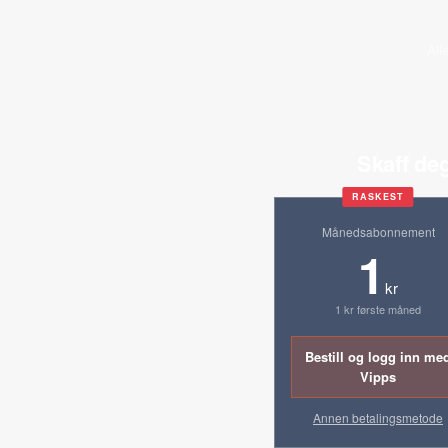
All
Skaff deg
RASKEST
Månedsabonnement
1
kr
1 kr første måned
Bestill og logg inn me
Vipps
Annen betalingsmetode