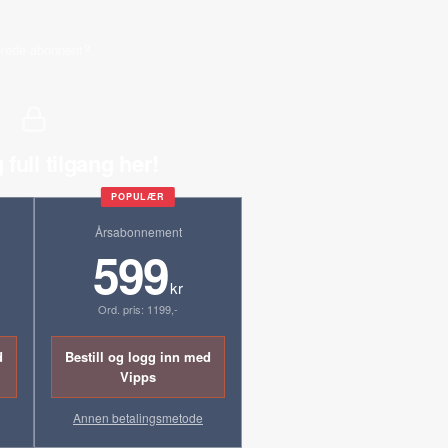
erede abonnent?
 full tilgang her!
POPULÆR
Årsabonnement
599
kr
Ord. pris: 1199,-
d
Bestill og logg inn med
Vipps
Annen betalingsmetode