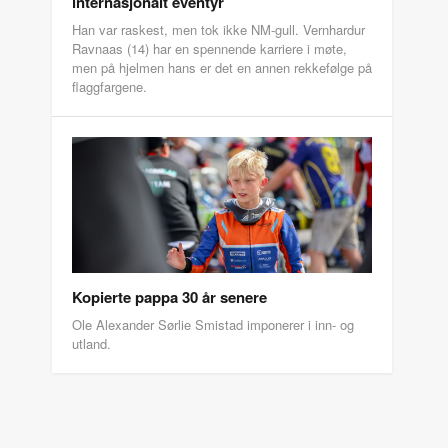
internasjonalt eventyr
Han var raskest, men tok ikke NM-gull. Vernhardur
Ravnaas (14) har en spennende karriere i møte,
men på hjelmen hans er det en annen rekkefølge på
flaggfargene.
Kopierte pappa 30 år senere
Ole Alexander Sørlie Smistad imponerer i inn- og
utland.