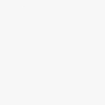
ornyes automatisk til ordinær pris.