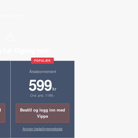
erede abonnent?
 full tilgang her!
POPULÆR
Årsabonnement
599
kr
Ord. pris: 1199,-
d
Bestill og logg inn med
Vipps
Annen betalingsmetode