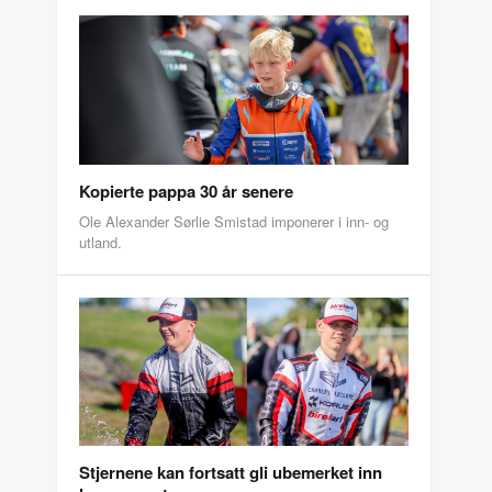
Kopierte pappa 30 år senere
Ole Alexander Sørlie Smistad imponerer i inn- og
utland.
Stjernene kan fortsatt gli ubemerket inn