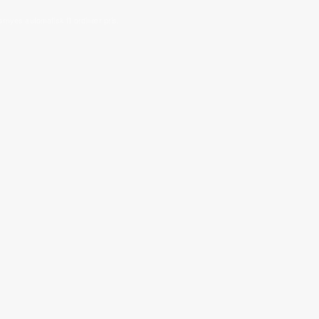
ornyes automatisk til ordinær pris.