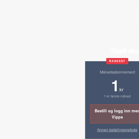
All
Skaff deg
RASKEST
Månedsabonnement
1
kr
1 kr første måned
Bestill og logg inn me
Vipps
Annen betalingsmetode