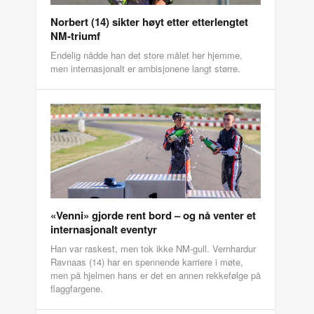
Norbert (14) sikter høyt etter etterlengtet
NM-triumf
Endelig nådde han det store målet her hjemme,
men internasjonalt er ambisjonene langt større.
«Venni» gjorde rent bord – og nå venter et
internasjonalt eventyr
Han var raskest, men tok ikke NM-gull. Vernhardur
Ravnaas (14) har en spennende karriere i møte,
men på hjelmen hans er det en annen rekkefølge på
flaggfargene.