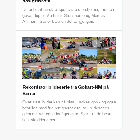
hos grasrota
De er blant norsk bilsports største stjerner, men på
gokart-løp er Martinius Stenshorne og Marcus
Ahlmann Sæter bare en del av gjengen.
Rekordstor bildeserie fra Gokart-NM på
Varna
Over 1800 bilder kan nå blas i, søkes opp - og også
bestilles med frie rettigheter direkte i bildeserien
gjennom vår egne byråtjeneste. Sjekk ut de beste
blinkskuddene her.