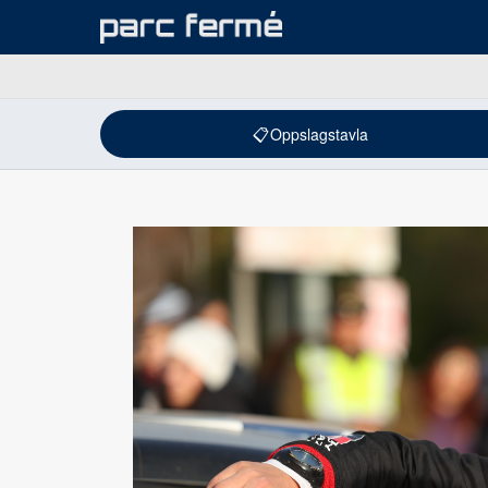
📋
Oppslagstavla