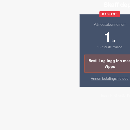
Skaff deg
RASKEST
Månedsabonnement
1
kr
1 kr første måned
Bestill og logg inn me
Vipps
Annen betalingsmetode
Ingen bindingstid. F