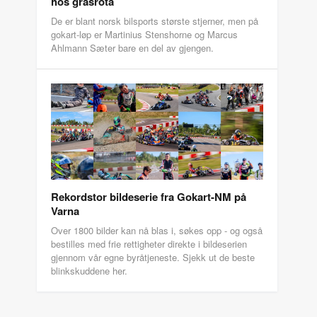
hos grasrota
De er blant norsk bilsports største stjerner, men på
gokart-løp er Martinius Stenshorne og Marcus
Ahlmann Sæter bare en del av gjengen.
Rekordstor bildeserie fra Gokart-NM på
Varna
Over 1800 bilder kan nå blas i, søkes opp - og også
bestilles med frie rettigheter direkte i bildeserien
gjennom vår egne byråtjeneste. Sjekk ut de beste
blinkskuddene her.