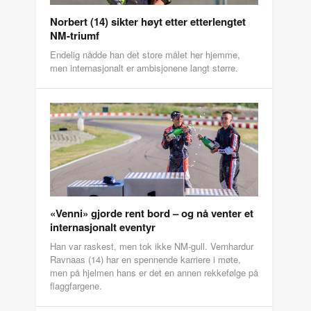
Norbert (14) sikter høyt etter etterlengtet
NM-triumf
Endelig nådde han det store målet her hjemme,
men internasjonalt er ambisjonene langt større.
«Venni» gjorde rent bord – og nå venter et
internasjonalt eventyr
Han var raskest, men tok ikke NM-gull. Vernhardur
Ravnaas (14) har en spennende karriere i møte,
men på hjelmen hans er det en annen rekkefølge på
flaggfargene.