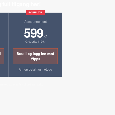
 full tilgang her!
POPULÆR
Årsabonnement
599
kr
Ord. pris: 1199,-
d
Bestill og logg inn med
Vipps
Annen betalingsmetode
ornyes automatisk til ordinær pris.