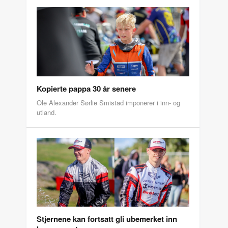
Kopierte pappa 30 år senere
Ole Alexander Sørlie Smistad imponerer i inn- og
utland.
Stjernene kan fortsatt gli ubemerket inn