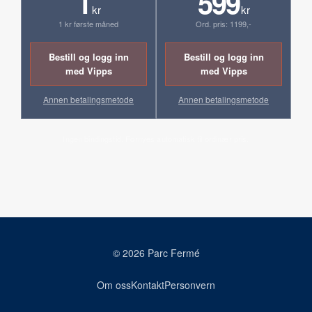
1
599
kr
kr
1 kr første måned
Ord. pris: 1199,-
Bestill og logg inn
Bestill og logg inn
med Vipps
med Vipps
Annen betalingsmetode
Annen betalingsmetode
Ingen bindingstid. Fornyes automatisk til ordinær pris.
© 2026 Parc Fermé
Om oss
Kontakt
Personvern