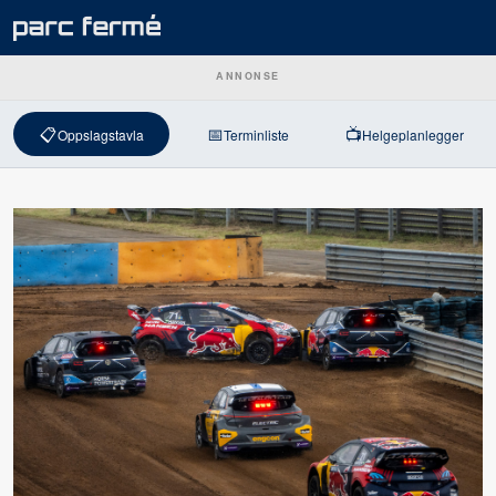
ANNONSE
📋
📅
📺
Oppslagstavla
Terminliste
Helgeplanlegger