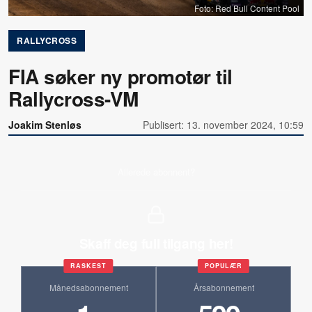
Foto: Red Bull Content Pool
RALLYCROSS
FIA søker ny promotør til
Rallycross-VM
Joakim Stenløs
Publisert: 13. november 2024, 10:59
Allerede abonnent?
Skaff deg full tilgang her!
RASKEST
POPULÆR
Månedsabonnement
Årsabonnement