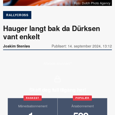
Foto: Dutch Photo Agency
RALLYCROSS
Hauger langt bak da Dürksen
vant enkelt
Joakim Stenløs
Publisert: 14. september 2024, 13:12
Allerede abonnent?
Skaff deg full tilgang her!
RASKEST
POPULÆR
Månedsabonnement
Årsabonnement