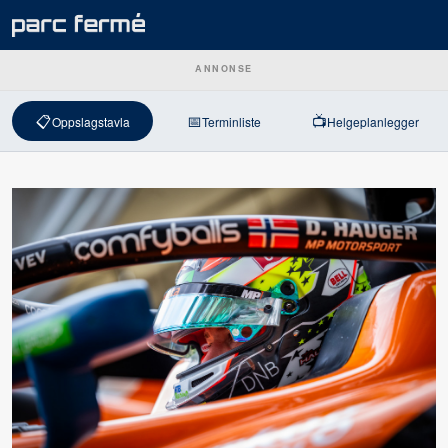
ANNONSE
📋
📅
📺
Oppslagstavla
Terminliste
Helgeplanlegger