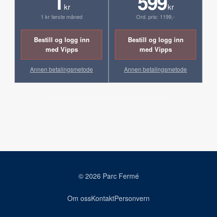
1
599
kr
kr
1 kr første måned
Ord. pris: 1199,-
Bestill og logg inn
Bestill og logg inn
med Vipps
med Vipps
Annen betalingsmetode
Annen betalingsmetode
Ingen bindingstid. Fornyes automatisk til ordinær pris.
© 2026 Parc Fermé
Om oss
Kontakt
Personvern