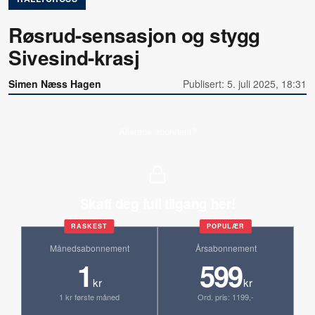
Røsrud-sensasjon og stygg
Sivesind-krasj
Simen Næss Hagen
Publisert: 5. juli 2025, 18:31
Allerede abonnent?
Skaff deg full tilgang her!
RASKEST
POPULÆR
Månedsabonnement
Årsabonnement
1
599
kr
kr
1 kr første måned
Ord. pris: 1199,-