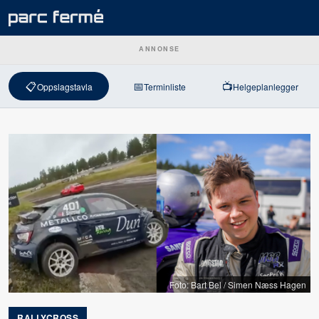
ANNONSE
📋
📅
📺
Oppslagstavla
Terminliste
Helgeplanlegger
Foto: Bart Bel / Simen Næss Hagen
RALLYCROSS