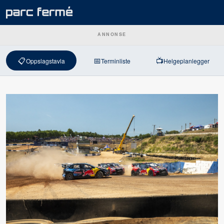
ANNONSE
📋
📅
📺
Oppslagstavla
Terminliste
Helgeplanlegger