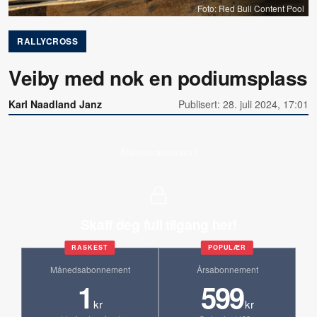
Foto: Red Bull Content Pool
RALLYCROSS
Veiby med nok en podiumsplass
Karl Naadland Janz
Publisert: 28. juli 2024, 17:01
Allerede abonnent?
Skaff deg full tilgang her!
RASKEST
POPULÆR
Månedsabonnement
Årsabonnement
1
599
kr
kr