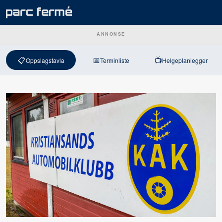
ANNONSE
📋
📅
📺
Oppslagstavla
Terminliste
Helgeplanlegger