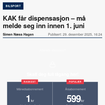
BILSPORT
KAK får dispensasjon – må
melde seg inn innen 1. juni
Simen Næss Hagen
Publisert: 29. desember 2025, 16:24
Allerede abonnent?
Skaff deg full tilgang her!
RASKEST
POPULÆR
Månedsabonnement
Årsabonnement
1
599
kr
kr